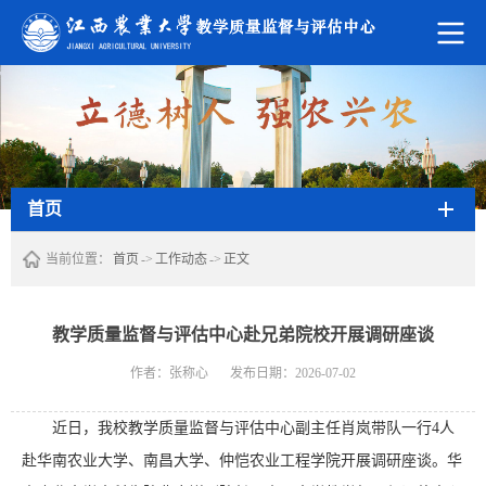
首页
当前位置：
首页
->
工作动态
->
正文
教学质量监督与评估中心赴兄弟院校开展调研座谈
作者：张称心
发布日期：2026-07-02
近日，我校教学质量监督与评估中心副主任肖岚带队一行4人
赴
华南农业大学、
南昌大学、仲恺农业工程学院开展调研座谈。
华